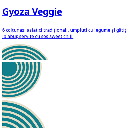
Gyoza Veggie
6 colțunași asiatici tradiționali, umpluți cu legume și gătiți
la abur, servite cu sos sweet chili.