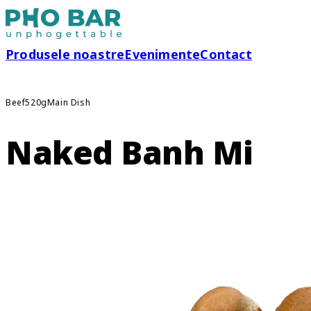
Produsele noastre
Evenimente
Contact
Beef
520g
Main Dish
Naked Banh Mi