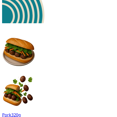
Pork
320g