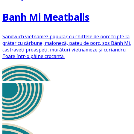
Banh Mi Meatballs
Sandwich vietnamez popular, cu chiftele de porc fripte la
grătar cu cărbune, maioneză, pateu de porc, sos Bánh Mì,
castraveți proaspeți, murături vietnameze și coriandru.
Toate într-o pâine crocantă.