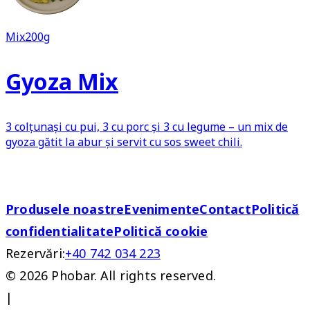
Mix
200g
Gyoza Mix
3 colțunași cu pui, 3 cu porc și 3 cu legume – un mix de
gyoza gătit la abur și servit cu sos sweet chili.
Produsele noastre
Evenimente
Contact
Politică
confidentialitate
Politică cookie
Rezervări:
+40 742 034 223
©
2026
Phobar. All rights reserved.
|