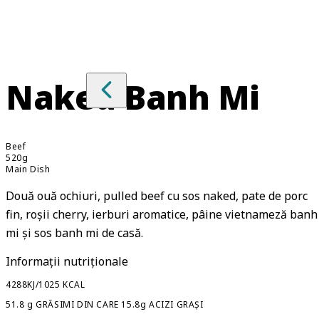
Naked Banh Mi
Beef
520g
Main Dish
Două ouă ochiuri, pulled beef cu sos naked, pate de porc
fin, roșii cherry, ierburi aromatice, pâine vietnameză banh
mi și sos banh mi de casă.
Informații nutriționale
4288KJ/1025 KCAL
51.8 g GRĂSIMI DIN CARE 15.8g ACIZI GRAȘI